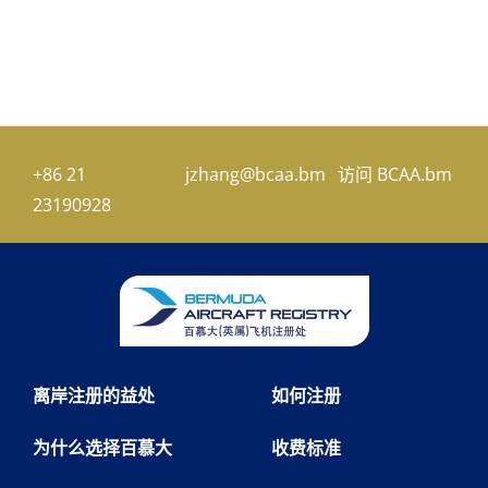
+86 21
jzhang@bcaa.bm
访问 BCAA.bm
23190928
离岸注册的益处
如何注册
为什么选择百慕大
收费标准