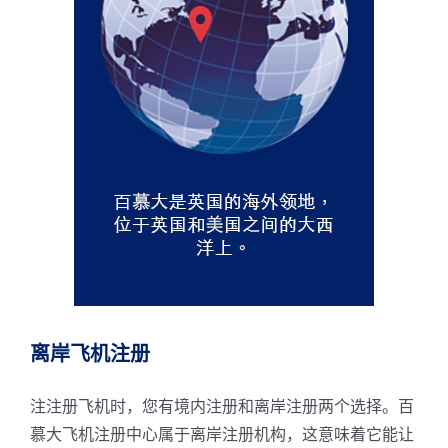
离岸飞机注册
注注册飞机时，您有境内注册和离岸注册两个选择。百
慕大飞机注册中心属于离岸注册机构，这意味着它能让