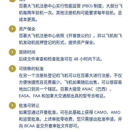
百慕大飞机注册中心实行性能监管 (PBO) 制度，大部分飞
机每两年验机一次。其他注册机构可能要求每年验机，总
成本更高。
资产保全
百慕大飞机注册中心依照《开普敦公约》，并以飞机和飞
机发动机抵押登记的形式，提供资产保全。
周转时间
后续文件审查和检查批准可在 48 小时内下达。
可转移的标准
在另一个注册处登记的飞机可以在百慕大进行注册，不仅
方便快捷而且花费最少。飞机如果随后出售，可以很容易
地出口到另一个辖区。百慕大接受 ANAC（巴西）、
EASA、FAA 和加拿大交通部出具的型号合格证。
批准可转让
如果您通过开曼批准，可在此基础上获得 CAMO、AMO
和运营批准。上述审批零收费，您只需提出批准申请，并
向 BCAA 呈交开曼审批文件即可。